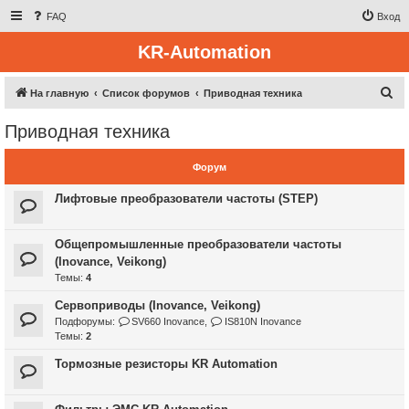
FAQ
Вход
KR-Automation
П
На главную
Список форумов
Приводная техника
о
Приводная техника
и
с
Форум
к
Лифтовые преобразователи частоты (STEP)
Общепромышленные преобразователи частоты
(Inovance, Veikong)
Темы:
4
Сервоприводы (Inovance, Veikong)
Подфорумы:
SV660 Inovance
,
IS810N Inovance
Темы:
2
Тормозные резисторы KR Automation