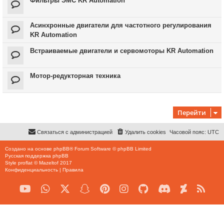
Фильтры ЭМС KR Automation
Асинхронные двигатели для частотного регулирования
KR Automation
Встраиваемые двигатели и сервомоторы KR Automation
Мотор-редукторная техника
Перейти
Связаться с администрацией
Удалить cookies
Часовой пояс:
UTC
Создано на основе
phpBB
® Forum Software © phpBB Limited
Русская поддержка phpBB
Style
proflat
©
Mazeltof
2017
Конфиденциальность
|
Правила