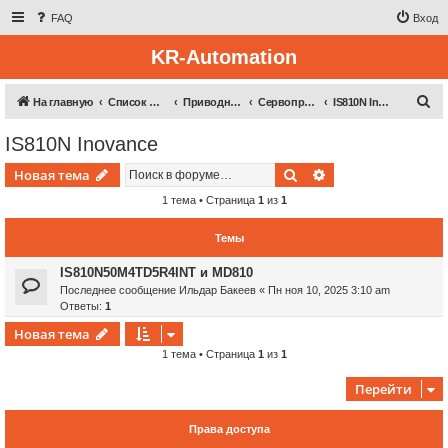
FAQ
Вход
KR-Automation
П
На главную
Список форумов
Приводная техника
Сервоприводы (Inovance, Veikong)
IS810N Inovance
о
IS810N Inovance
и
Поиск
Расширенный пои
Новая тема
с
к
1 тема • Страница
1
из
1
Темы
IS810N50M4TD5R4INT и MD810
Последнее сообщение
Ильдар Бакеев
«
Пн ноя 10, 2025 3:10 am
Ответы:
1
Новая тема
1 тема • Страница
1
из
1
Перейти
Права доступа