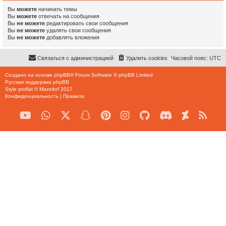
Вы
можете
начинать темы
Вы
можете
отвечать на сообщения
Вы
не можете
редактировать свои сообщения
Вы
не можете
удалять свои сообщения
Вы
не можете
добавлять вложения
Связаться с администрацией
Удалить cookies
Часовой пояс:
UTC
Создано на основе
phpBB
® Forum Software © phpBB Limited
Русская поддержка phpBB
Style
proflat
©
Mazeltof
2017
Конфиденциальность
|
Правила