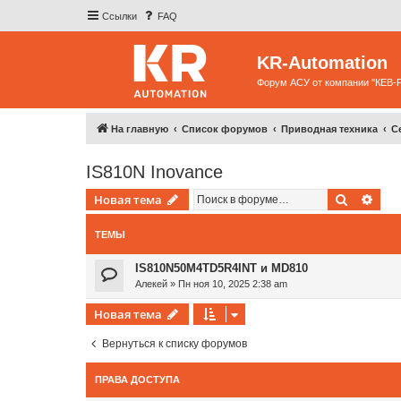
Ссылки
FAQ
KR-Automation
Форум АСУ от компании "КЕВ-
На главную
Список форумов
Приводная техника
С
IS810N Inovance
Поиск
Рас
Новая тема
ТЕМЫ
IS810N50M4TD5R4INT и MD810
Алекей
»
Пн ноя 10, 2025 2:38 am
Новая тема
Вернуться к списку форумов
ПРАВА ДОСТУПА