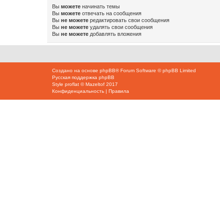
Вы
можете
начинать темы
Вы
можете
отвечать на сообщения
Вы
не можете
редактировать свои сообщения
Вы
не можете
удалять свои сообщения
Вы
не можете
добавлять вложения
Создано на основе
phpBB
® Forum Software © phpBB Limited
Русская поддержка phpBB
Style
proflat
©
Mazeltof
2017
Конфиденциальность
|
Правила