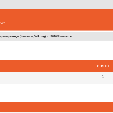
РУС"
ервоприводы (Inovance, Veikong)
IS810N Inovance
ширенный поиск
ОТВЕТЫ
1