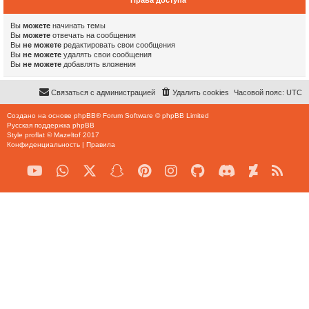
Права доступа
Вы
можете
начинать темы
Вы
можете
отвечать на сообщения
Вы
не можете
редактировать свои сообщения
Вы
не можете
удалять свои сообщения
Вы
не можете
добавлять вложения
Связаться с администрацией
Удалить cookies
Часовой пояс:
UTC
Создано на основе
phpBB
® Forum Software © phpBB Limited
Русская поддержка phpBB
Style
proflat
©
Mazeltof
2017
Конфиденциальность
|
Правила