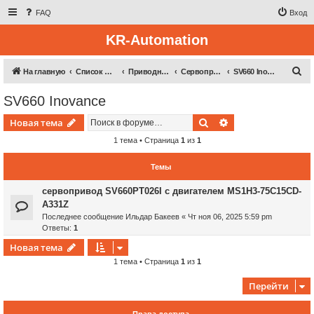
FAQ
Вход
KR-Automation
П
На главную
Список форумов
Приводная техника
Сервоприводы (Inovance, Veikong)
SV660 Inovance
о
SV660 Inovance
и
Поиск
Расширенный пои
Новая тема
с
к
1 тема • Страница
1
из
1
Темы
сервопривод SV660PT026I с двигателем MS1H3-75C15CD-
A331Z
Последнее сообщение
Ильдар Бакеев
«
Чт ноя 06, 2025 5:59 pm
Ответы:
1
Новая тема
1 тема • Страница
1
из
1
Перейти