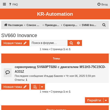
FAQ
Вход
KR-Automation
П
На главную
Список форумов
Приводная техника
Сервоприводы (Inovance, Veikong)
SV660 Inovance
о
SV660 Inovance
и
Поиск
Расширенный пои
Новая тема
с
к
1 тема • Страница
1
из
1
Темы
сервопривод SV660PT026I с двигателем MS1H3-75C15CD-
A331Z
Последнее сообщение
Ильдар Бакеев
«
Чт ноя 06, 2025 5:59 pm
Ответы:
1
Новая тема
1 тема • Страница
1
из
1
Перейти