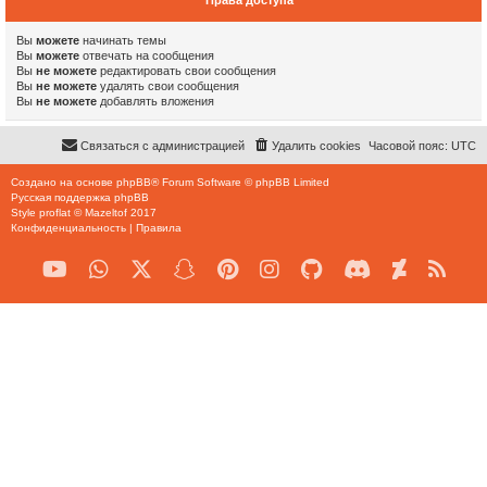
Права доступа
Вы
можете
начинать темы
Вы
можете
отвечать на сообщения
Вы
не можете
редактировать свои сообщения
Вы
не можете
удалять свои сообщения
Вы
не можете
добавлять вложения
Связаться с администрацией
Удалить cookies
Часовой пояс:
UTC
Создано на основе
phpBB
® Forum Software © phpBB Limited
Русская поддержка phpBB
Style
proflat
©
Mazeltof
2017
Конфиденциальность
|
Правила