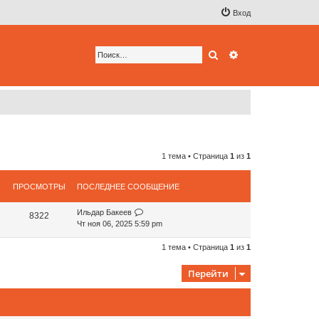
Вход
Поиск
Расширенный по
1 тема • Страница
1
из
1
ПРОСМОТРЫ
ПОСЛЕДНЕЕ СООБЩЕНИЕ
Ильдар Бакеев
8322
Чт ноя 06, 2025 5:59 pm
1 тема • Страница
1
из
1
Перейти