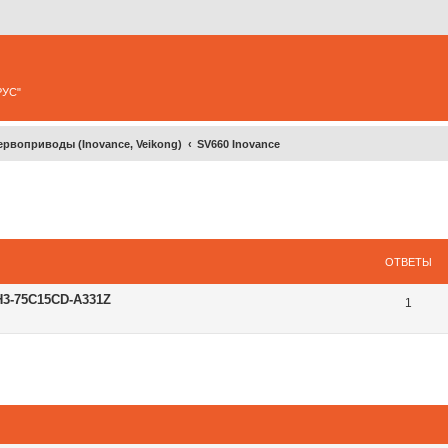
РУС"
ервоприводы (Inovance, Veikong)
SV660 Inovance
ширенный поиск
ОТВЕТЫ
H3-75C15CD-A331Z
1