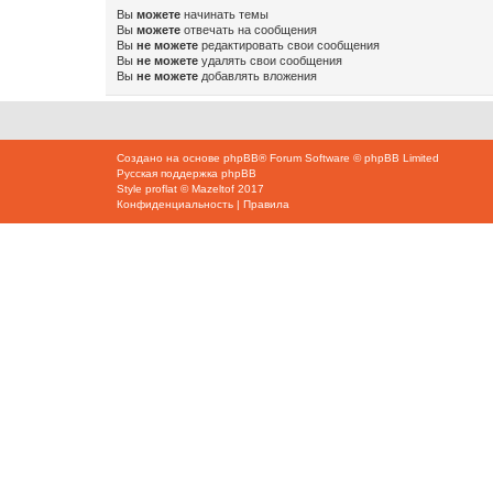
Вы
можете
начинать темы
Вы
можете
отвечать на сообщения
Вы
не можете
редактировать свои сообщения
Вы
не можете
удалять свои сообщения
Вы
не можете
добавлять вложения
Создано на основе
phpBB
® Forum Software © phpBB Limited
Русская поддержка phpBB
Style
proflat
©
Mazeltof
2017
Конфиденциальность
|
Правила