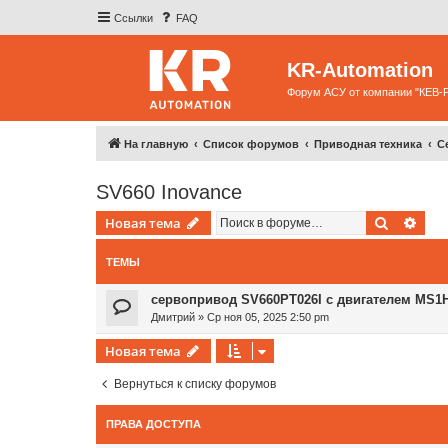
Ссылки
FAQ
KR-Automation
Форум АСУ от компании "КЕВ-
На главную
Список форумов
Приводная техника
С
SV660 Inovance
Поиск
Рас
Новая тема
ТЕМЫ
сервопривод SV660PT026I с двигателем MS1
Дмитрий
»
Ср ноя 05, 2025 2:50 pm
Новая тема
Вернуться к списку форумов
ПРАВА ДОСТУПА