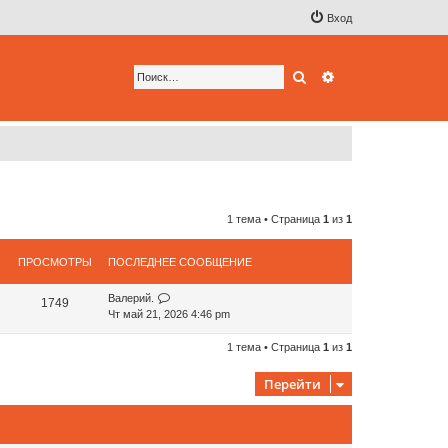
Вход
Поиск
Расширенный по
1 тема • Страница
1
из
1
ПРОСМОТРЫ
ПОСЛЕДНЕЕ СООБЩЕНИЕ
Валерий.
1749
Чт май 21, 2026 4:46 pm
1 тема • Страница
1
из
1
Перейти