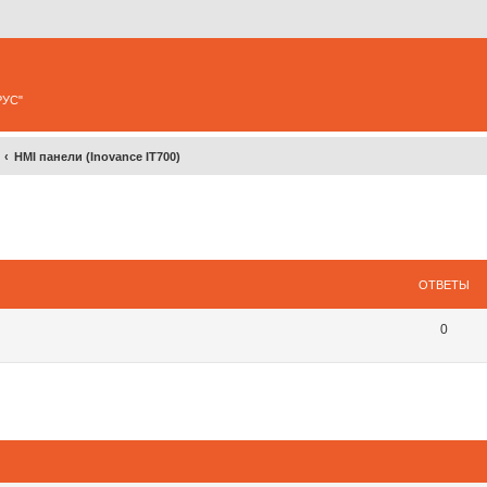
РУС"
HMI панели (Inovance IT700)
ширенный поиск
ОТВЕТЫ
0