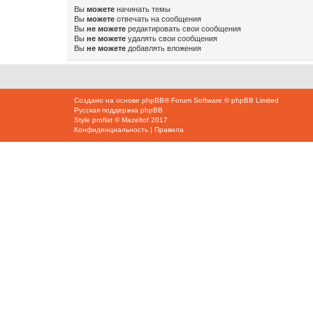
Вы
можете
начинать темы
Вы
можете
отвечать на сообщения
Вы
не можете
редактировать свои сообщения
Вы
не можете
удалять свои сообщения
Вы
не можете
добавлять вложения
Создано на основе
phpBB
® Forum Software © phpBB Limited
Русская поддержка phpBB
Style
proflat
©
Mazeltof
2017
Конфиденциальность
|
Правила