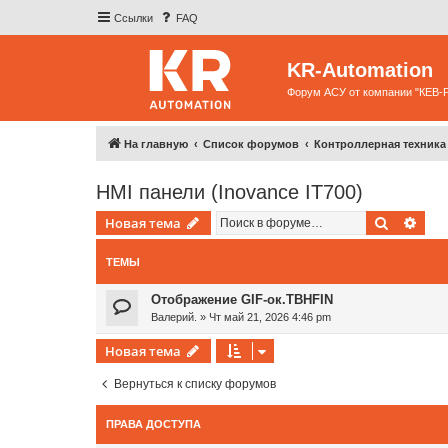
Ссылки
FAQ
KR-Automation
Форум АСУ от компании "КЕВ-
На главную
Список форумов
Контроллерная техника
HMI панели (Inovance IT700)
Поиск
Рас
Новая тема
ТЕМЫ
Отображение GIF-ок.TBHFIN
Валерий.
»
Чт май 21, 2026 4:46 pm
Новая тема
Вернуться к списку форумов
ПРАВА ДОСТУПА