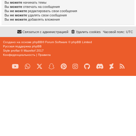
Вы
можете
начинать темы
Вы
можете
отвечать на сообщения
Вы
не можете
редактировать свои сообщения
Вы
не можете
удалять свои сообщения
Вы
не можете
добавлять вложения
Связаться с администрацией
Удалить cookies
Часовой пояс:
UTC
Создано на основе
phpBB
® Forum Software © phpBB Limited
Русская поддержка phpBB
Style
proflat
©
Mazeltof
2017
Конфиденциальность
|
Правила