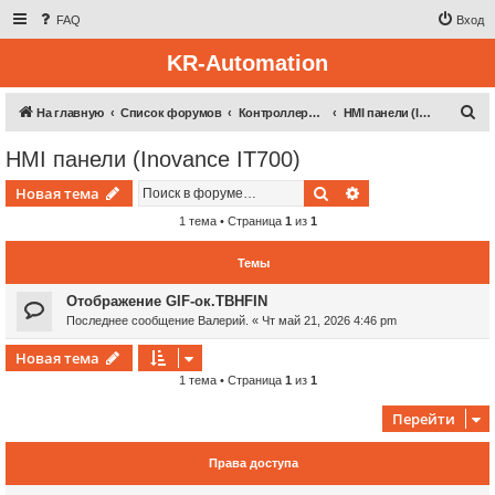
FAQ
Вход
KR-Automation
П
На главную
Список форумов
Контроллерная техника
HMI панели (Inovance IT700)
о
HMI панели (Inovance IT700)
и
Поиск
Расширенный пои
Новая тема
с
к
1 тема • Страница
1
из
1
Темы
Отображение GIF-ок.TBHFIN
Последнее сообщение
Валерий.
«
Чт май 21, 2026 4:46 pm
Новая тема
1 тема • Страница
1
из
1
Перейти
Права доступа