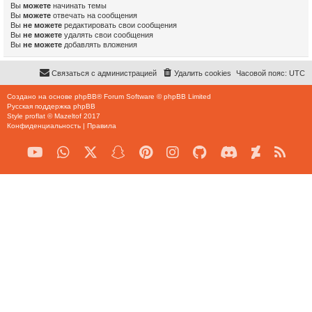
Вы
можете
начинать темы
Вы
можете
отвечать на сообщения
Вы
не можете
редактировать свои сообщения
Вы
не можете
удалять свои сообщения
Вы
не можете
добавлять вложения
Связаться с администрацией
Удалить cookies
Часовой пояс:
UTC
Создано на основе
phpBB
® Forum Software © phpBB Limited
Русская поддержка phpBB
Style
proflat
©
Mazeltof
2017
Конфиденциальность
|
Правила