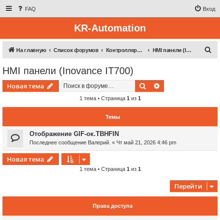
FAQ
Вход
KR-Automation
П
На главную
Список форумов
Контроллерная техника
HMI панели (Inovance IT700)
о
HMI панели (Inovance IT700)
и
Поиск
Расширенный пои
Новая тема
с
к
1 тема • Страница
1
из
1
Темы
Отображение GIF-ок.TBHFIN
Последнее сообщение
Валерий.
«
Чт май 21, 2026 4:46 pm
Новая тема
1 тема • Страница
1
из
1
Перейти
Права доступа