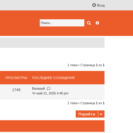
Вход
Поиск
Расширенный по
1 тема • Страница
1
из
1
ПРОСМОТРЫ
ПОСЛЕДНЕЕ СООБЩЕНИЕ
Валерий.
1749
Чт май 21, 2026 4:46 pm
1 тема • Страница
1
из
1
Перейти