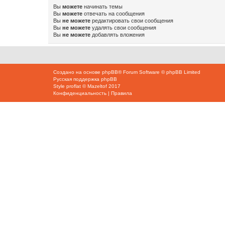
Вы
можете
начинать темы
Вы
можете
отвечать на сообщения
Вы
не можете
редактировать свои сообщения
Вы
не можете
удалять свои сообщения
Вы
не можете
добавлять вложения
Создано на основе
phpBB
® Forum Software © phpBB Limited
Русская поддержка phpBB
Style
proflat
©
Mazeltof
2017
Конфиденциальность
|
Правила