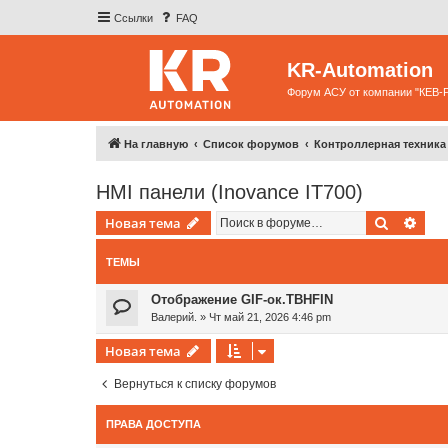
Ссылки
FAQ
KR-Automation
Форум АСУ от компании "КЕВ-
На главную
Список форумов
Контроллерная техника
HMI панели (Inovance IT700)
Поиск
Рас
Новая тема
ТЕМЫ
Отображение GIF-ок.TBHFIN
Валерий.
»
Чт май 21, 2026 4:46 pm
Новая тема
Вернуться к списку форумов
ПРАВА ДОСТУПА