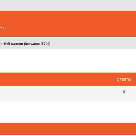
РУС"
HMI панели (Inovance IT700)
ширенный поиск
ОТВЕТЫ
0