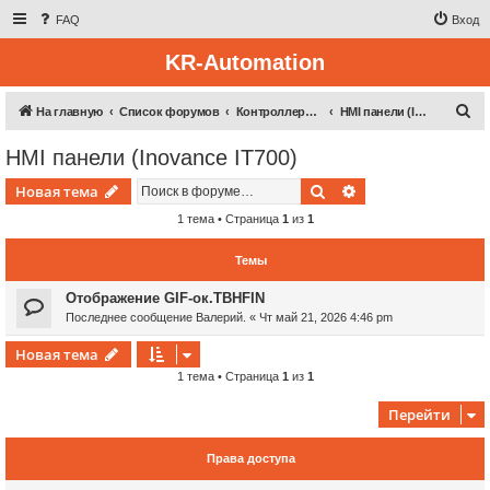
FAQ
Вход
KR-Automation
П
На главную
Список форумов
Контроллерная техника
HMI панели (Inovance IT700)
о
HMI панели (Inovance IT700)
и
Поиск
Расширенный пои
Новая тема
с
к
1 тема • Страница
1
из
1
Темы
Отображение GIF-ок.TBHFIN
Последнее сообщение
Валерий.
«
Чт май 21, 2026 4:46 pm
Новая тема
1 тема • Страница
1
из
1
Перейти
Права доступа