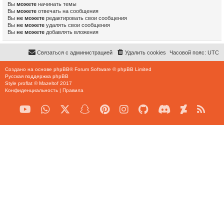
Вы
можете
начинать темы
Вы
можете
отвечать на сообщения
Вы
не можете
редактировать свои сообщения
Вы
не можете
удалять свои сообщения
Вы
не можете
добавлять вложения
Связаться с администрацией
Удалить cookies
Часовой пояс:
UTC
Создано на основе
phpBB
® Forum Software © phpBB Limited
Русская поддержка phpBB
Style
proflat
©
Mazeltof
2017
Конфиденциальность
|
Правила