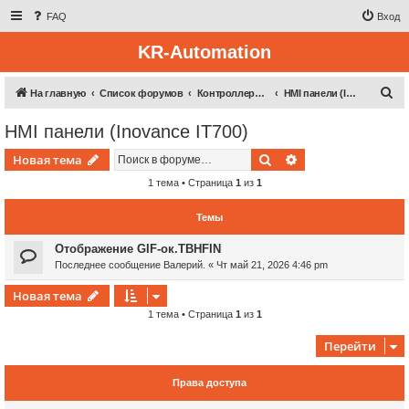
FAQ
Вход
KR-Automation
П
На главную
Список форумов
Контроллерная техника
HMI панели (Inovance IT700)
о
HMI панели (Inovance IT700)
и
Поиск
Расширенный пои
Новая тема
с
к
1 тема • Страница
1
из
1
Темы
Отображение GIF-ок.TBHFIN
Последнее сообщение
Валерий.
«
Чт май 21, 2026 4:46 pm
Новая тема
1 тема • Страница
1
из
1
Перейти
Права доступа