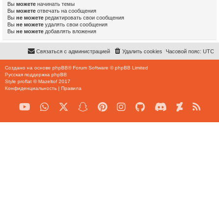
Вы
можете
начинать темы
Вы
можете
отвечать на сообщения
Вы
не можете
редактировать свои сообщения
Вы
не можете
удалять свои сообщения
Вы
не можете
добавлять вложения
Связаться с администрацией
Удалить cookies
Часовой пояс:
UTC
Создано на основе
phpBB
® Forum Software © phpBB Limited
Русская поддержка phpBB
Style
proflat
©
Mazeltof
2017
Конфиденциальность
|
Правила