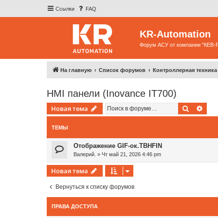
Ссылки
FAQ
KR-Automation
Форум АСУ от компании "КЕВ-
На главную
Список форумов
Контроллерная техника
HMI панели (Inovance IT700)
Поиск
Рас
Новая тема
ТЕМЫ
Отображение GIF-ок.TBHFIN
Валерий.
»
Чт май 21, 2026 4:46 pm
Новая тема
Вернуться к списку форумов
ПРАВА ДОСТУПА