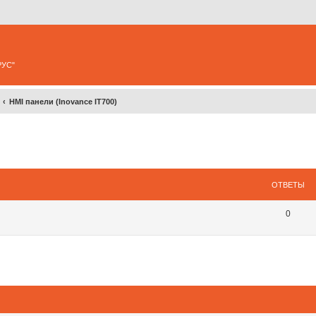
РУС"
HMI панели (Inovance IT700)
ширенный поиск
ОТВЕТЫ
0