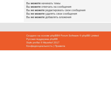
Вы
можете
начинать темы
Вы
можете
отвечать на сообщения
Вы
не можете
редактировать свои сообщения
Вы
не можете
удалять свои сообщения
Вы
не можете
добавлять вложения
Создано на основе
phpBB
® Forum Software © phpBB Limited
Русская поддержка phpBB
Style
proflat
©
Mazeltof
2017
Конфиденциальность
|
Правила