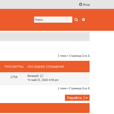
Вход
Поиск
Расширенный по
1 тема • Страница
1
из
1
ПРОСМОТРЫ
ПОСЛЕДНЕЕ СООБЩЕНИЕ
Валерий.
1754
Чт май 21, 2026 4:46 pm
1 тема • Страница
1
из
1
Перейти