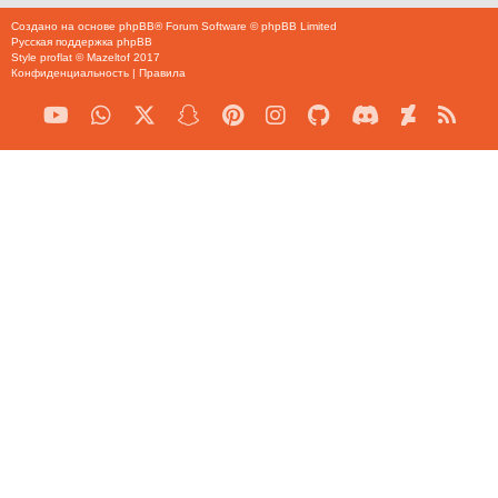
Создано на основе
phpBB
® Forum Software © phpBB Limited
Русская поддержка phpBB
Style
proflat
©
Mazeltof
2017
Конфиденциальность
|
Правила