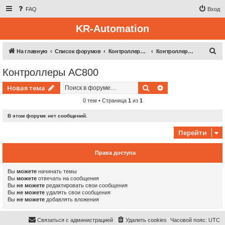
FAQ
Вход
KR-Automation
П
На главную
Список форумов
Контроллерная техника
Контроллеры AC800
о
Контроллеры AC800
и
Поиск
Расширенный пои
Новая тема
с
к
0 тем • Страница
1
из
1
В этом форуме нет сообщений.
Перейти
Права доступа
Вы
можете
начинать темы
Вы
можете
отвечать на сообщения
Вы
не можете
редактировать свои сообщения
Вы
не можете
удалять свои сообщения
Вы
не можете
добавлять вложения
Связаться с администрацией
Удалить cookies
Часовой пояс:
UTC