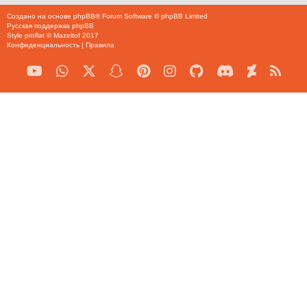
Создано на основе
phpBB
® Forum Software © phpBB Limited
Русская поддержка phpBB
Style
proflat
©
Mazeltof
2017
Конфиденциальность
|
Правила