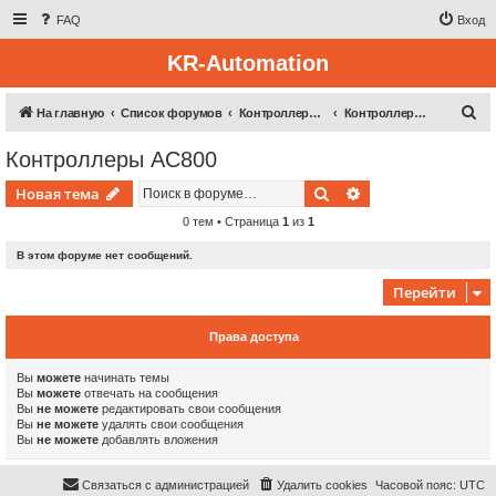
FAQ
Вход
KR-Automation
П
На главную
Список форумов
Контроллерная техника
Контроллеры AC800
о
Контроллеры AC800
и
Поиск
Расширенный пои
Новая тема
с
к
0 тем • Страница
1
из
1
В этом форуме нет сообщений.
Перейти
Права доступа
Вы
можете
начинать темы
Вы
можете
отвечать на сообщения
Вы
не можете
редактировать свои сообщения
Вы
не можете
удалять свои сообщения
Вы
не можете
добавлять вложения
Связаться с администрацией
Удалить cookies
Часовой пояс:
UTC