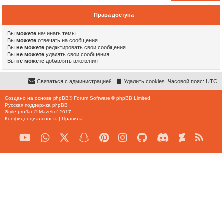
Права доступа
Вы
можете
начинать темы
Вы
можете
отвечать на сообщения
Вы
не можете
редактировать свои сообщения
Вы
не можете
удалять свои сообщения
Вы
не можете
добавлять вложения
Связаться с администрацией
Удалить cookies
Часовой пояс:
UTC
Создано на основе
phpBB
® Forum Software © phpBB Limited
Русская поддержка phpBB
Style
proflat
©
Mazeltof
2017
Конфиденциальность
|
Правила