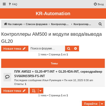
FAQ
Вход
KR-Automation
П
На главную
Список форумов
Контроллерная техника
Контроллеры AM500 и модули ввода/вывода GL20
о
Контроллеры AM500 и модули ввода/вывода
и
GL20
с
к
Поиск
Расширенный пои
Новая тема
1 тема • Страница
1
из
1
Темы
ПЛК AM522 + GL20-4PT-INT + GL20-4DA-INT, серводрайвер
SV660NS5R5I-FS-INT
Последнее сообщение
Илья Румянцев
«
Пн ноя 10, 2025 9:30 am
Ответы:
1
Новая тема
1 тема • Страница
1
из
1
Перейти