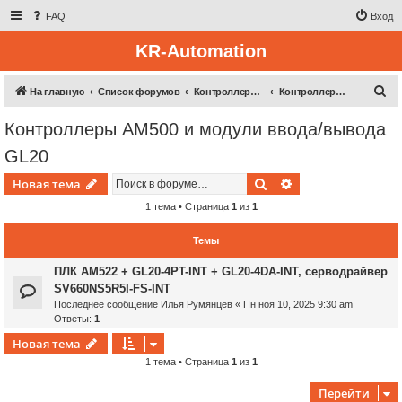
FAQ
Вход
KR-Automation
П
На главную
Список форумов
Контроллерная техника
Контроллеры AM500 и модули ввода/вывода GL20
о
Контроллеры AM500 и модули ввода/вывода
и
GL20
с
к
Поиск
Расширенный пои
Новая тема
1 тема • Страница
1
из
1
Темы
ПЛК AM522 + GL20-4PT-INT + GL20-4DA-INT, серводрайвер
SV660NS5R5I-FS-INT
Последнее сообщение
Илья Румянцев
«
Пн ноя 10, 2025 9:30 am
Ответы:
1
Новая тема
1 тема • Страница
1
из
1
Перейти