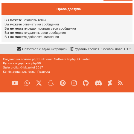
Права доступа
Вы
можете
начинать темы
Вы
можете
отвечать на сообщения
Вы
не можете
редактировать свои сообщения
Вы
не можете
удалять свои сообщения
Вы
не можете
добавлять вложения
Связаться с администрацией
Удалить cookies
Часовой пояс:
UTC
Создано на основе
phpBB
® Forum Software © phpBB Limited
Русская поддержка phpBB
Style
proflat
©
Mazeltof
2017
Конфиденциальность
|
Правила