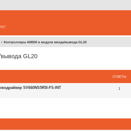
РУС"
Контроллеры AM500 и модули ввода/вывода GL20
/вывода GL20
ширенный поиск
ОТВЕТЫ
ерводрайвер SV660NS5R5I-FS-INT
1