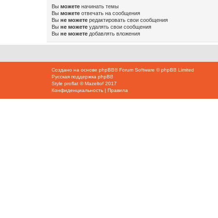
Вы
можете
начинать темы
Вы
можете
отвечать на сообщения
Вы
не можете
редактировать свои сообщения
Вы
не можете
удалять свои сообщения
Вы
не можете
добавлять вложения
Создано на основе
phpBB
® Forum Software © phpBB Limited
Русская поддержка phpBB
Style
proflat
©
Mazeltof
2017
Конфиденциальность
|
Правила