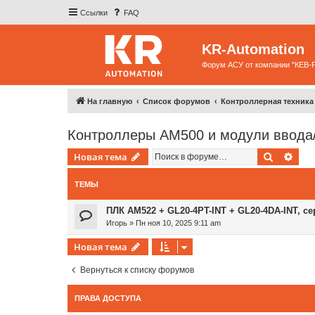
Ссылки
FAQ
KR-Automation
Форум АСУ от компании "КЕВ-
На главную
Список форумов
Контроллерная техника
Контроллеры AM500 и модули ввода
Поиск
Рас
Новая тема
ТЕМЫ
ПЛК AM522 + GL20-4PT-INT + GL20-4DA-INT, с
Игорь
»
Пн ноя 10, 2025 9:11 am
Новая тема
Вернуться к списку форумов
ПРАВА ДОСТУПА