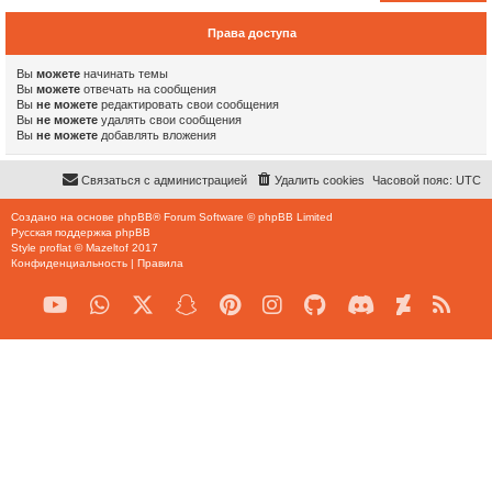
Права доступа
Вы
можете
начинать темы
Вы
можете
отвечать на сообщения
Вы
не можете
редактировать свои сообщения
Вы
не можете
удалять свои сообщения
Вы
не можете
добавлять вложения
Связаться с администрацией
Удалить cookies
Часовой пояс:
UTC
Создано на основе
phpBB
® Forum Software © phpBB Limited
Русская поддержка phpBB
Style
proflat
©
Mazeltof
2017
Конфиденциальность
|
Правила