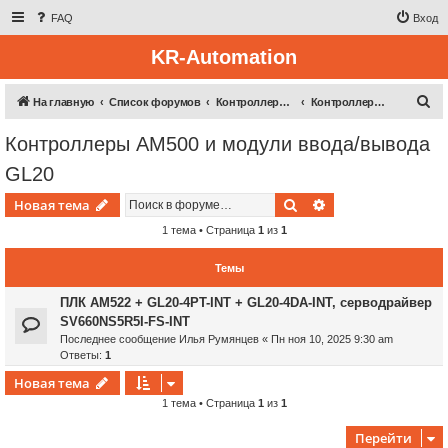
FAQ
Вход
KR-Automation
П
На главную
Список форумов
Контроллерная техника
Контроллеры AM500 и модули ввода/вывода GL20
о
Контроллеры AM500 и модули ввода/вывода
и
GL20
с
к
Поиск
Расширенный пои
Новая тема
1 тема • Страница
1
из
1
Темы
ПЛК AM522 + GL20-4PT-INT + GL20-4DA-INT, серводрайвер
SV660NS5R5I-FS-INT
Последнее сообщение
Илья Румянцев
«
Пн ноя 10, 2025 9:30 am
Ответы:
1
Новая тема
1 тема • Страница
1
из
1
Перейти