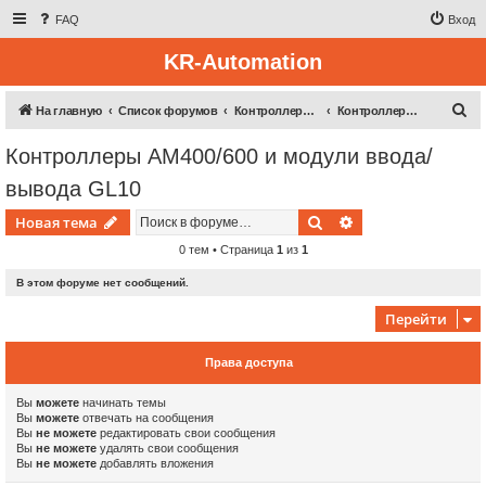
FAQ
Вход
KR-Automation
П
На главную
Список форумов
Контроллерная техника
Контроллеры AM400/600 и модули ввода/вывода GL10
о
Контроллеры AM400/600 и модули ввода/
и
вывода GL10
с
к
Поиск
Расширенный пои
Новая тема
0 тем • Страница
1
из
1
В этом форуме нет сообщений.
Перейти
Права доступа
Вы
можете
начинать темы
Вы
можете
отвечать на сообщения
Вы
не можете
редактировать свои сообщения
Вы
не можете
удалять свои сообщения
Вы
не можете
добавлять вложения