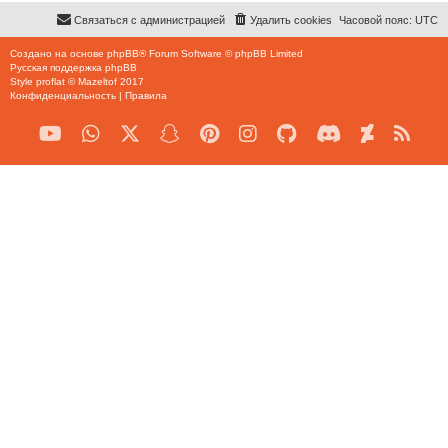
Связаться с администрацией
Удалить cookies
Часовой пояс:
UTC
Создано на основе
phpBB
® Forum Software © phpBB Limited
Русская поддержка phpBB
Style
proflat
©
Mazeltof
2017
Конфиденциальность
|
Правила