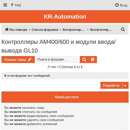
FAQ
Вход
KR-Automation
П
На главную
Список форумов
Контроллерная техника
Контроллеры AM400/600 и модули ввода/вывода GL10
о
Контроллеры AM400/600 и модули ввода/
и
вывода GL10
с
к
Поиск
Расширенный пои
Новая тема
0 тем • Страница
1
из
1
В этом форуме нет сообщений.
Перейти
Права доступа
Вы
можете
начинать темы
Вы
можете
отвечать на сообщения
Вы
не можете
редактировать свои сообщения
Вы
не можете
удалять свои сообщения
Вы
не можете
добавлять вложения