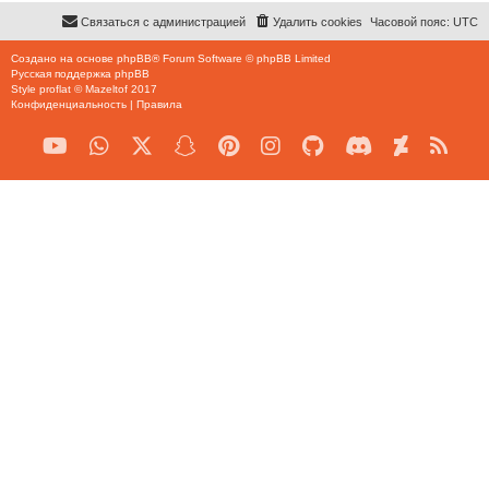
Связаться с администрацией
Удалить cookies
Часовой пояс:
UTC
Создано на основе
phpBB
® Forum Software © phpBB Limited
Русская поддержка phpBB
Style
proflat
©
Mazeltof
2017
Конфиденциальность
|
Правила