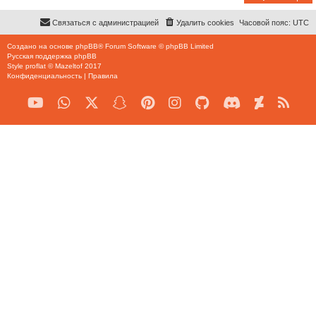
Связаться с администрацией
Удалить cookies
Часовой пояс:
UTC
Создано на основе
phpBB
® Forum Software © phpBB Limited
Русская поддержка phpBB
Style
proflat
©
Mazeltof
2017
Конфиденциальность
|
Правила