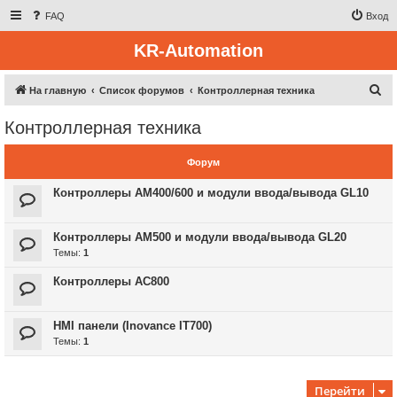
FAQ
Вход
KR-Automation
П
На главную
Список форумов
Контроллерная техника
о
Контроллерная техника
и
с
Форум
к
Контроллеры AM400/600 и модули ввода/вывода GL10
Контроллеры AM500 и модули ввода/вывода GL20
Темы:
1
Контроллеры AC800
HMI панели (Inovance IT700)
Темы:
1
Перейти