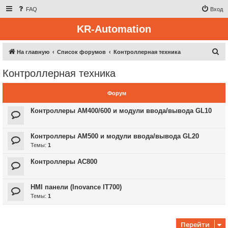
FAQ
Вход
KR-Automation
П
На главную
Список форумов
Контроллерная техника
о
Контроллерная техника
и
с
Форум
к
Контроллеры AM400/600 и модули ввода/вывода GL10
Контроллеры AM500 и модули ввода/вывода GL20
Темы:
1
Контроллеры AC800
HMI панели (Inovance IT700)
Темы:
1
Перейти