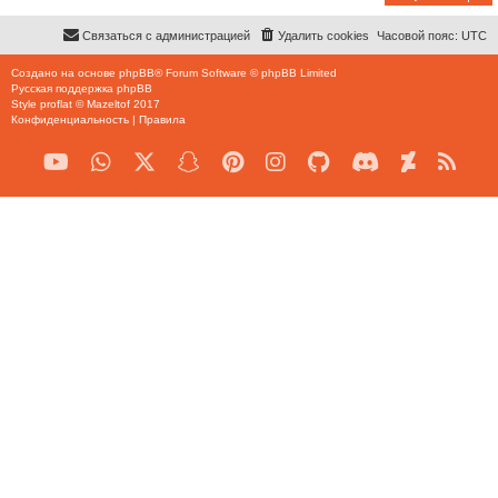
Связаться с администрацией
Удалить cookies
Часовой пояс:
UTC
Создано на основе
phpBB
® Forum Software © phpBB Limited
Русская поддержка phpBB
Style
proflat
©
Mazeltof
2017
Конфиденциальность
|
Правила