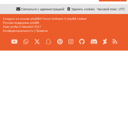
Связаться с администрацией
Удалить cookies
Часовой пояс:
UTC
Создано на основе
phpBB
® Forum Software © phpBB Limited
Русская поддержка phpBB
Style
proflat
©
Mazeltof
2017
Конфиденциальность
|
Правила