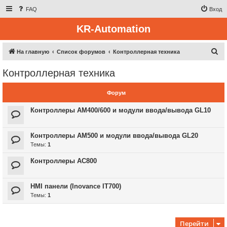
FAQ
Вход
KR-Automation
П
На главную
Список форумов
Контроллерная техника
о
Контроллерная техника
и
с
Форум
к
Контроллеры AM400/600 и модули ввода/вывода GL10
Контроллеры AM500 и модули ввода/вывода GL20
Темы:
1
Контроллеры AC800
HMI панели (Inovance IT700)
Темы:
1
Перейти