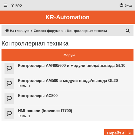
FAQ
Вход
KR-Automation
П
На главную
Список форумов
Контроллерная техника
о
Контроллерная техника
и
с
Форум
к
Контроллеры AM400/600 и модули ввода/вывода GL10
Контроллеры AM500 и модули ввода/вывода GL20
Темы:
1
Контроллеры AC800
HMI панели (Inovance IT700)
Темы:
1
Перейти