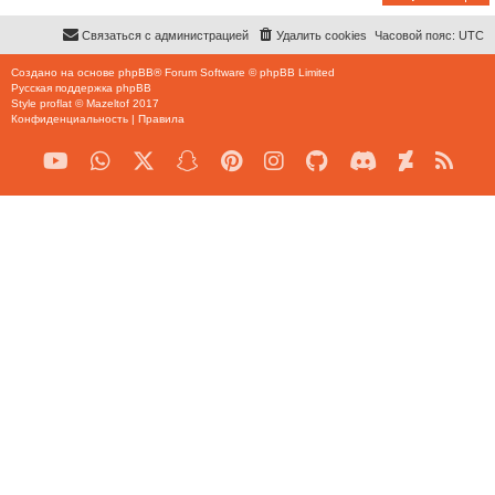
Связаться с администрацией
Удалить cookies
Часовой пояс:
UTC
Создано на основе
phpBB
® Forum Software © phpBB Limited
Русская поддержка phpBB
Style
proflat
©
Mazeltof
2017
Конфиденциальность
|
Правила