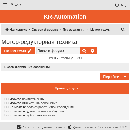
FAQ
Вход
KR-Automation
П
На главную
Список форумов
Приводная техника
Мотор-редукторная техника
о
Мотор-редукторная техника
и
Поиск
Расширенный пои
Новая тема
с
к
0 тем • Страница
1
из
1
В этом форуме нет сообщений.
Перейти
Права доступа
Вы
можете
начинать темы
Вы
можете
отвечать на сообщения
Вы
не можете
редактировать свои сообщения
Вы
не можете
удалять свои сообщения
Вы
не можете
добавлять вложения
Связаться с администрацией
Удалить cookies
Часовой пояс:
UTC