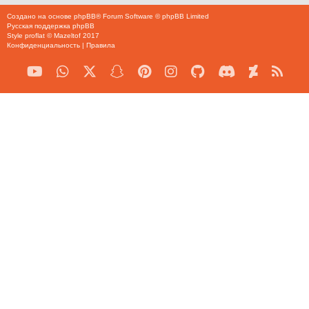
Создано на основе
phpBB
® Forum Software © phpBB Limited
Русская поддержка phpBB
Style
proflat
©
Mazeltof
2017
Конфиденциальность
|
Правила