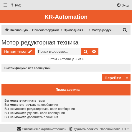
FAQ
Вход
KR-Automation
П
На главную
Список форумов
Приводная техника
Мотор-редукторная техника
о
Мотор-редукторная техника
и
Поиск
Расширенный пои
Новая тема
с
к
0 тем • Страница
1
из
1
В этом форуме нет сообщений.
Перейти
Права доступа
Вы
можете
начинать темы
Вы
можете
отвечать на сообщения
Вы
не можете
редактировать свои сообщения
Вы
не можете
удалять свои сообщения
Вы
не можете
добавлять вложения
Связаться с администрацией
Удалить cookies
Часовой пояс:
UTC