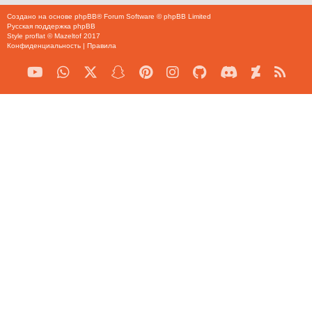
Создано на основе
phpBB
® Forum Software © phpBB Limited
Русская поддержка phpBB
Style
proflat
©
Mazeltof
2017
Конфиденциальность
|
Правила