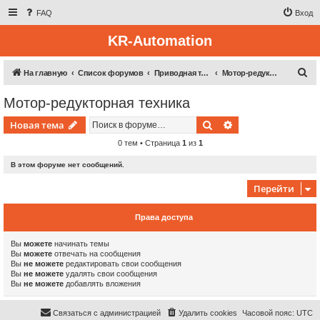
FAQ
Вход
KR-Automation
П
На главную
Список форумов
Приводная техника
Мотор-редукторная техника
о
Мотор-редукторная техника
и
Поиск
Расширенный пои
Новая тема
с
к
0 тем • Страница
1
из
1
В этом форуме нет сообщений.
Перейти
Права доступа
Вы
можете
начинать темы
Вы
можете
отвечать на сообщения
Вы
не можете
редактировать свои сообщения
Вы
не можете
удалять свои сообщения
Вы
не можете
добавлять вложения
Связаться с администрацией
Удалить cookies
Часовой пояс:
UTC