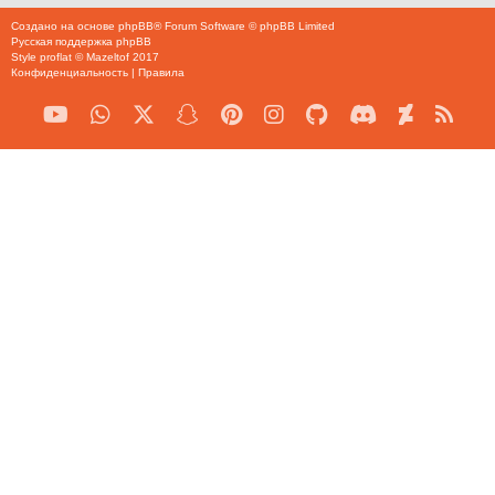
Создано на основе
phpBB
® Forum Software © phpBB Limited
Русская поддержка phpBB
Style
proflat
©
Mazeltof
2017
Конфиденциальность
|
Правила