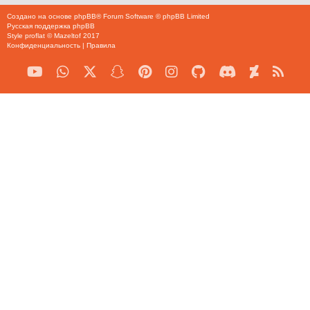
Создано на основе
phpBB
® Forum Software © phpBB Limited
Русская поддержка phpBB
Style
proflat
©
Mazeltof
2017
Конфиденциальность
|
Правила