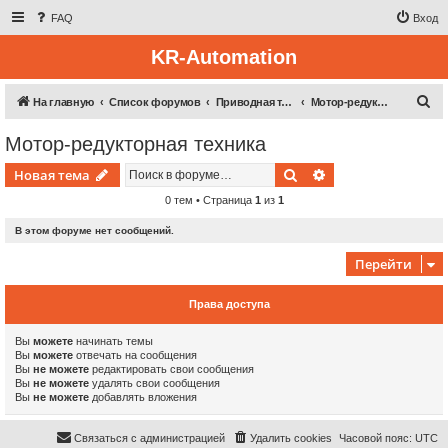
FAQ
Вход
KR-Automation
П
На главную
Список форумов
Приводная техника
Мотор-редукторная техника
о
Мотор-редукторная техника
и
Поиск
Расширенный пои
Новая тема
с
к
0 тем • Страница
1
из
1
В этом форуме нет сообщений.
Перейти
Права доступа
Вы
можете
начинать темы
Вы
можете
отвечать на сообщения
Вы
не можете
редактировать свои сообщения
Вы
не можете
удалять свои сообщения
Вы
не можете
добавлять вложения
Связаться с администрацией
Удалить cookies
Часовой пояс:
UTC