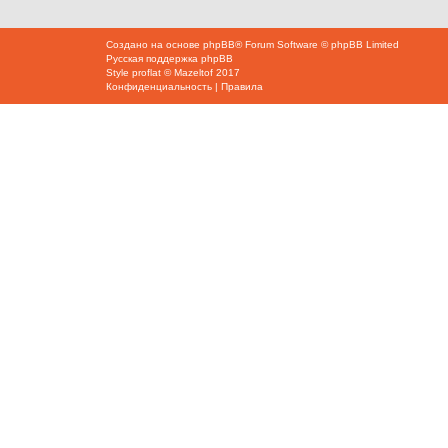
Создано на основе
phpBB
® Forum Software © phpBB Limited
Русская поддержка phpBB
Style
proflat
©
Mazeltof
2017
Конфиденциальность
|
Правила