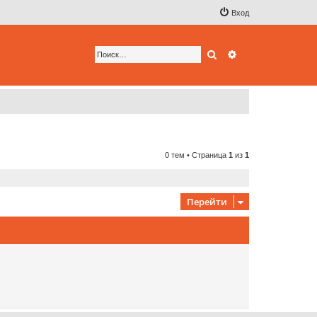
Вход
Поиск
Расширенный по
0 тем • Страница
1
из
1
Перейти