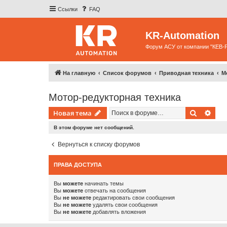
Ссылки
FAQ
KR-Automation
Форум АСУ от компании "КЕВ-
На главную
Список форумов
Приводная техника
М
Мотор-редукторная техника
Поиск
Рас
Новая тема
В этом форуме нет сообщений.
Вернуться к списку форумов
ПРАВА ДОСТУПА
Вы
можете
начинать темы
Вы
можете
отвечать на сообщения
Вы
не можете
редактировать свои сообщения
Вы
не можете
удалять свои сообщения
Вы
не можете
добавлять вложения