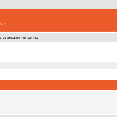
РУС"
отор-редукторная техника
ширенный поиск