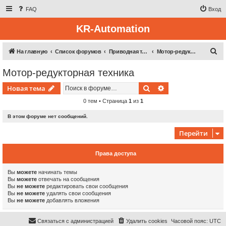
FAQ
Вход
KR-Automation
П
На главную
Список форумов
Приводная техника
Мотор-редукторная техника
о
Мотор-редукторная техника
и
Поиск
Расширенный пои
Новая тема
с
к
0 тем • Страница
1
из
1
В этом форуме нет сообщений.
Перейти
Права доступа
Вы
можете
начинать темы
Вы
можете
отвечать на сообщения
Вы
не можете
редактировать свои сообщения
Вы
не можете
удалять свои сообщения
Вы
не можете
добавлять вложения
Связаться с администрацией
Удалить cookies
Часовой пояс:
UTC