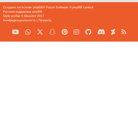
Создано на основе
phpBB
® Forum Software © phpBB Limited
Русская поддержка phpBB
Style
proflat
©
Mazeltof
2017
Конфиденциальность
|
Правила