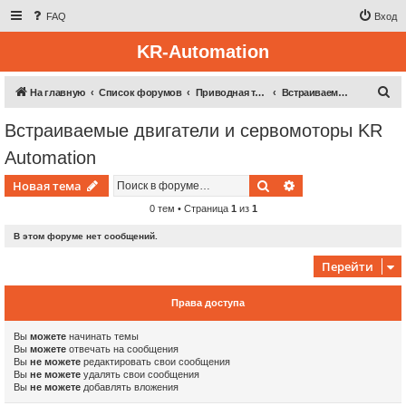
FAQ
Вход
KR-Automation
П
На главную
Список форумов
Приводная техника
Встраиваемые двигатели и сервомоторы KR Automation
о
Встраиваемые двигатели и сервомоторы KR
и
Automation
с
к
Поиск
Расширенный пои
Новая тема
0 тем • Страница
1
из
1
В этом форуме нет сообщений.
Перейти
Права доступа
Вы
можете
начинать темы
Вы
можете
отвечать на сообщения
Вы
не можете
редактировать свои сообщения
Вы
не можете
удалять свои сообщения
Вы
не можете
добавлять вложения