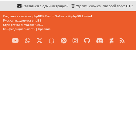
Связаться с администрацией
Удалить cookies
Часовой пояс:
UTC
Создано на основе
phpBB
® Forum Software © phpBB Limited
Русская поддержка phpBB
Style
proflat
©
Mazeltof
2017
Конфиденциальность
|
Правила