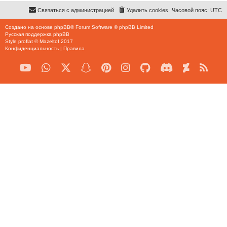
Связаться с администрацией
Удалить cookies
Часовой пояс:
UTC
Создано на основе
phpBB
® Forum Software © phpBB Limited
Русская поддержка phpBB
Style
proflat
©
Mazeltof
2017
Конфиденциальность
|
Правила