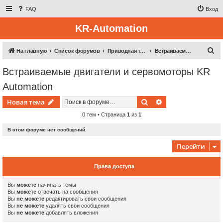
FAQ
Вход
KR-Automation
П
На главную
Список форумов
Приводная техника
Встраиваемые двигатели и сервомоторы KR Automation
о
Встраиваемые двигатели и сервомоторы KR
и
Automation
с
к
Поиск
Расширенный пои
Новая тема
0 тем • Страница
1
из
1
В этом форуме нет сообщений.
Перейти
Права доступа
Вы
можете
начинать темы
Вы
можете
отвечать на сообщения
Вы
не можете
редактировать свои сообщения
Вы
не можете
удалять свои сообщения
Вы
не можете
добавлять вложения