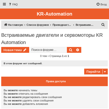
FAQ
Вход
KR-Automation
П
На главную
Список форумов
Приводная техника
Встраиваемые двигатели и сервомоторы KR Automation
о
Встраиваемые двигатели и сервомоторы KR
и
Automation
с
к
Поиск
Расширенный пои
Новая тема
0 тем • Страница
1
из
1
В этом форуме нет сообщений.
Перейти
Права доступа
Вы
можете
начинать темы
Вы
можете
отвечать на сообщения
Вы
не можете
редактировать свои сообщения
Вы
не можете
удалять свои сообщения
Вы
не можете
добавлять вложения