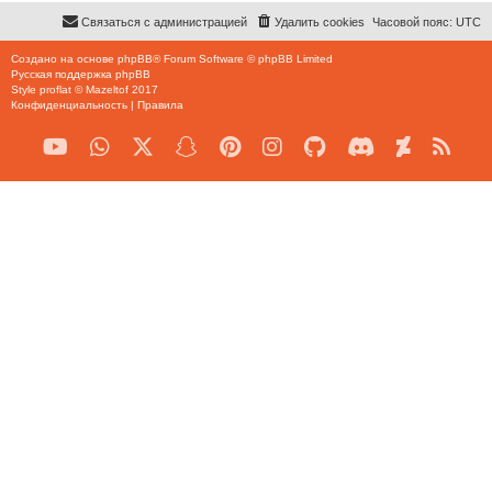
Связаться с администрацией
Удалить cookies
Часовой пояс:
UTC
Создано на основе
phpBB
® Forum Software © phpBB Limited
Русская поддержка phpBB
Style
proflat
©
Mazeltof
2017
Конфиденциальность
|
Правила