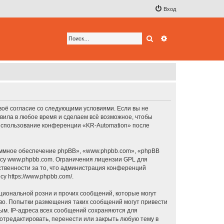
Вход
Поиск
Расширенный по
своё согласие со следующими условиями. Если вы не
авила в любое время и сделаем всё возможное, чтобы
к использование конференции «KR-Automation» после
ммное обеспечение phpBB», «www.phpbb.com», «phpBB
есу
www.phpbb.com
. Ограничения лицензии GPL для
ственности за то, что администрация конференций
есу
https://www.phpbb.com/
.
циональной розни и прочих сообщений, которые могут
аво. Попытки размещения таких сообщений могут привести
ым. IP-адреса всех сообщений сохраняются для
отредактировать, перенести или закрыть любую тему в