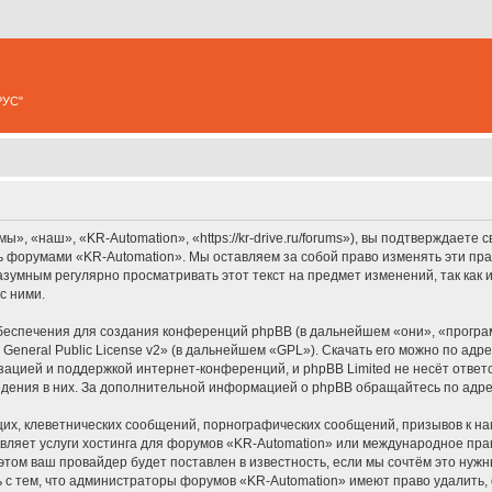
РУС"
, «наш», «KR-Automation», «https://kr-drive.ru/forums»), вы подтверждаете 
сь форумами «KR-Automation». Мы оставляем за собой право изменять эти пр
разумным регулярно просматривать этот текст на предмет изменений, так ка
с ними.
еспечения для создания конференций phpBB (в дальнейшем «они», «програ
General Public License v2
» (в дальнейшем «GPL»). Скачать его можно по адр
зацией и поддержкой интернет-конференций, и phpBB Limited не несёт ответ
ведения в них. За дополнительной информацией о phpBB обращайтесь по адр
их, клеветнических сообщений, порнографических сообщений, призывов к на
вляет услуги хостинга для форумов «KR-Automation» или международное пр
том ваш провайдер будет поставлен в известность, если мы сочтём это нужн
 с тем, что администраторы форумов «KR-Automation» имеют право удалить, 