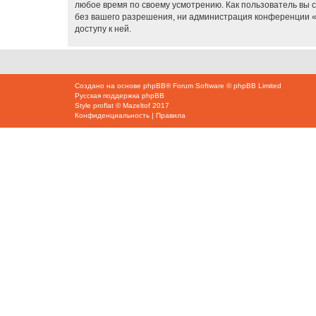
любое время по своему усмотрению. Как пользователь вы 
без вашего разрешения, ни администрация конференции «K
доступу к ней.
Создано на основе
phpBB
® Forum Software © phpBB Limited
Русская поддержка phpBB
Style
proflat
©
Mazeltof
2017
Конфиденциальность
|
Правила