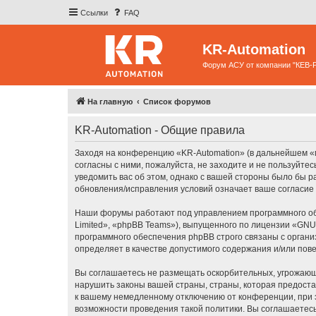
Ссылки
FAQ
KR-Automation
Форум АСУ от компании "КЕВ-
На главную
Список форумов
KR-Automation - Общие правила
Заходя на конференцию «KR-Automation» (в дальнейшем «мы»
согласны с ними, пожалуйста, не заходите и не пользуйте
уведомить вас об этом, однако с вашей стороны было бы 
обновления/исправления условий означает ваше согласие 
Наши форумы работают под управлением программного об
Limited», «phpBB Teams»), выпущенного по лицензии «
GNU 
программного обеспечения phpBB строго связаны с органи
определяет в качестве допустимого содержания и/или по
Вы соглашаетесь не размещать оскорбительных, угрожающ
нарушить законы вашей страны, страны, которая предоста
к вашему немедленному отключению от конференции, при э
возможности проведения такой политики. Вы соглашаетесь