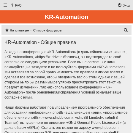
FAQ
Вход
KR-Automation
П
На главную
Список форумов
о
KR-Automation - Общие правила
и
с
Заходя на конференцию «KR-Automation» (в дальнейшем «мы», «наш»,
«KR-Automation», «https://kr-drive.ru/forums»), вы подтверждаете своё
к
согласие со следующими условиями. Если вы не согласны с ними,
пожалуйста, не заходите и не пользуйтесь форумами «KR-Automation».
Мы оставляем за собой право изменять эти правила в любое время и
сделаем всё возможное, чтобы уведомить вас об этом, однако с вашей
стороны было бы разумным регулярно просматривать этот текст на
предмет изменений, так как использование конференции «KR-
Automation» после обновления/исправления условий означает ваше
согласие с ними.
Наши форумы работают под управлением программного обеспечения
для создания конференций phpBB (в дальнейшем «они», «программное
обеспечение phpBB», «www.phpbb.com», «phpBB Limited», «phpBB
Teams»), выпущенного по лицензии «
GNU General Public License v2
» (в
дальнейшем «GPL»). Скачать его можно по адресу
www.phpbb.com
.
Ограничения лицензии GPL для программного обеспечения phpBB