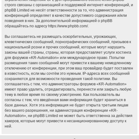
строго связаны с организацией и поддержкой интернет-конференций, и
phpBB Limited не несёт ответственности за то, что администрация
конференций определяет в качестве допустимого содержания и/или
поведения в них. За дополнительной информацией о phpBB
обращайтесь по адресу
https://www.phpbb.com/
.
Вы соглашаетесь не размещать оскорбительных, угрожающих,
клеветнических сообщений, порнографических сообщений, призывов к
национальной розни и прочих сообщений, которые могут нарушить
законы вашей страны, страны, которая предоставляет услуги хостинга
для форумов «KR-Automation» или международное право. Попытки
размещения таких сообщений могут привести к вашему немедленному
отключению от конференции, при этом ваш провайдер будет поставлен
в известность, если мы сочтём это нужным. IP-адреса всех сообщений
сохраняются для возможности проведения такой политики. Вы
соглашаетесь с тем, что администраторы форумов «KR-Automation»
имеют право удалить, отредактировать, перенести или закрыть любую
тему в любое время по своему усмотрению. Как пользователь вы
согласны с тем, что введённая вами информация будет храниться в
базе данных. Хотя эта информация не будет открыта третьим лицам
без вашего разрешения, ни администрация конференции «KR-
Automation», ни phpBB Limited не может быть ответственна за действия
хакеров, которые могут привести к несанкционированному доступу к
ней.