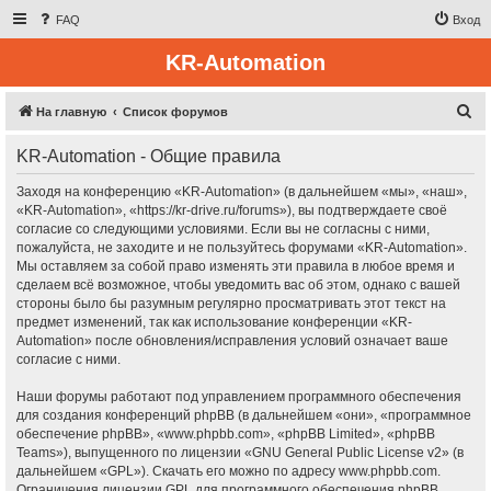
FAQ
Вход
KR-Automation
П
На главную
Список форумов
о
KR-Automation - Общие правила
и
с
Заходя на конференцию «KR-Automation» (в дальнейшем «мы», «наш»,
«KR-Automation», «https://kr-drive.ru/forums»), вы подтверждаете своё
к
согласие со следующими условиями. Если вы не согласны с ними,
пожалуйста, не заходите и не пользуйтесь форумами «KR-Automation».
Мы оставляем за собой право изменять эти правила в любое время и
сделаем всё возможное, чтобы уведомить вас об этом, однако с вашей
стороны было бы разумным регулярно просматривать этот текст на
предмет изменений, так как использование конференции «KR-
Automation» после обновления/исправления условий означает ваше
согласие с ними.
Наши форумы работают под управлением программного обеспечения
для создания конференций phpBB (в дальнейшем «они», «программное
обеспечение phpBB», «www.phpbb.com», «phpBB Limited», «phpBB
Teams»), выпущенного по лицензии «
GNU General Public License v2
» (в
дальнейшем «GPL»). Скачать его можно по адресу
www.phpbb.com
.
Ограничения лицензии GPL для программного обеспечения phpBB