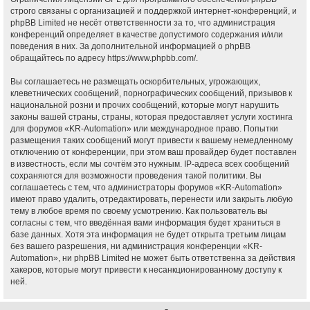
строго связаны с организацией и поддержкой интернет-конференций, и
phpBB Limited не несёт ответственности за то, что администрация
конференций определяет в качестве допустимого содержания и/или
поведения в них. За дополнительной информацией о phpBB
обращайтесь по адресу
https://www.phpbb.com/
.
Вы соглашаетесь не размещать оскорбительных, угрожающих,
клеветнических сообщений, порнографических сообщений, призывов к
национальной розни и прочих сообщений, которые могут нарушить
законы вашей страны, страны, которая предоставляет услуги хостинга
для форумов «KR-Automation» или международное право. Попытки
размещения таких сообщений могут привести к вашему немедленному
отключению от конференции, при этом ваш провайдер будет поставлен
в известность, если мы сочтём это нужным. IP-адреса всех сообщений
сохраняются для возможности проведения такой политики. Вы
соглашаетесь с тем, что администраторы форумов «KR-Automation»
имеют право удалить, отредактировать, перенести или закрыть любую
тему в любое время по своему усмотрению. Как пользователь вы
согласны с тем, что введённая вами информация будет храниться в
базе данных. Хотя эта информация не будет открыта третьим лицам
без вашего разрешения, ни администрация конференции «KR-
Automation», ни phpBB Limited не может быть ответственна за действия
хакеров, которые могут привести к несанкционированному доступу к
ней.