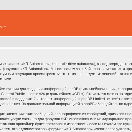
РУС"
, «наш», «KR-Automation», «https://kr-drive.ru/forums»), вы подтверждаете 
сь форумами «KR-Automation». Мы оставляем за собой право изменять эти пр
разумным регулярно просматривать этот текст на предмет изменений, так ка
с ними.
еспечения для создания конференций phpBB (в дальнейшем «они», «програ
General Public License v2
» (в дальнейшем «GPL»). Скачать его можно по адр
зацией и поддержкой интернет-конференций, и phpBB Limited не несёт ответ
ведения в них. За дополнительной информацией о phpBB обращайтесь по адр
их, клеветнических сообщений, порнографических сообщений, призывов к на
вляет услуги хостинга для форумов «KR-Automation» или международное пр
том ваш провайдер будет поставлен в известность, если мы сочтём это нужн
 с тем, что администраторы форумов «KR-Automation» имеют право удалить, 