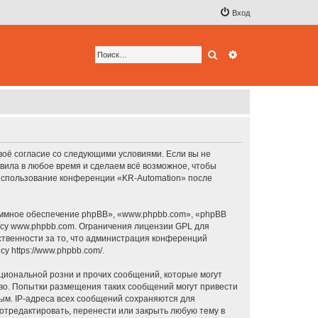
Вход
Поиск
Расширенный по
своё согласие со следующими условиями. Если вы не
авила в любое время и сделаем всё возможное, чтобы
к использование конференции «KR-Automation» после
ммное обеспечение phpBB», «www.phpbb.com», «phpBB
есу
www.phpbb.com
. Ограничения лицензии GPL для
ственности за то, что администрация конференций
есу
https://www.phpbb.com/
.
циональной розни и прочих сообщений, которые могут
аво. Попытки размещения таких сообщений могут привести
ым. IP-адреса всех сообщений сохраняются для
отредактировать, перенести или закрыть любую тему в