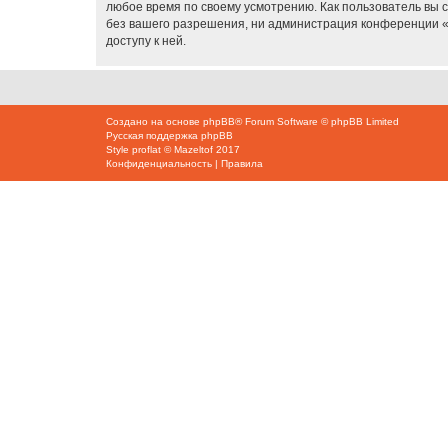
любое время по своему усмотрению. Как пользователь вы 
без вашего разрешения, ни администрация конференции «K
доступу к ней.
Создано на основе
phpBB
® Forum Software © phpBB Limited
Русская поддержка phpBB
Style
proflat
©
Mazeltof
2017
Конфиденциальность
|
Правила