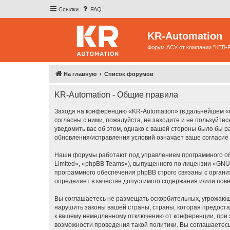
Ссылки
FAQ
KR-Automation
Форум АСУ от компании "КЕВ-
На главную
Список форумов
KR-Automation - Общие правила
Заходя на конференцию «KR-Automation» (в дальнейшем «мы»
согласны с ними, пожалуйста, не заходите и не пользуйте
уведомить вас об этом, однако с вашей стороны было бы 
обновления/исправления условий означает ваше согласие 
Наши форумы работают под управлением программного об
Limited», «phpBB Teams»), выпущенного по лицензии «
GNU 
программного обеспечения phpBB строго связаны с органи
определяет в качестве допустимого содержания и/или по
Вы соглашаетесь не размещать оскорбительных, угрожающ
нарушить законы вашей страны, страны, которая предоста
к вашему немедленному отключению от конференции, при э
возможности проведения такой политики. Вы соглашаетесь