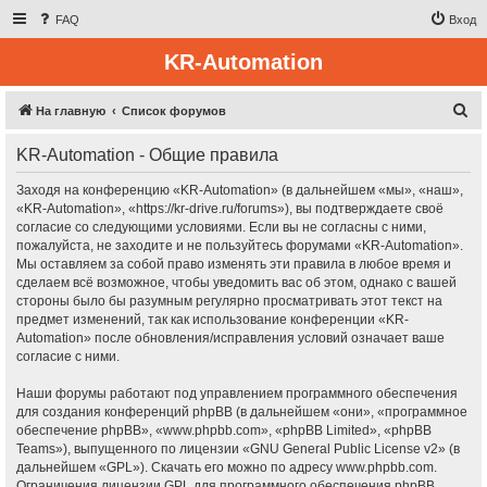
FAQ
Вход
KR-Automation
П
На главную
Список форумов
о
KR-Automation - Общие правила
и
с
Заходя на конференцию «KR-Automation» (в дальнейшем «мы», «наш»,
«KR-Automation», «https://kr-drive.ru/forums»), вы подтверждаете своё
к
согласие со следующими условиями. Если вы не согласны с ними,
пожалуйста, не заходите и не пользуйтесь форумами «KR-Automation».
Мы оставляем за собой право изменять эти правила в любое время и
сделаем всё возможное, чтобы уведомить вас об этом, однако с вашей
стороны было бы разумным регулярно просматривать этот текст на
предмет изменений, так как использование конференции «KR-
Automation» после обновления/исправления условий означает ваше
согласие с ними.
Наши форумы работают под управлением программного обеспечения
для создания конференций phpBB (в дальнейшем «они», «программное
обеспечение phpBB», «www.phpbb.com», «phpBB Limited», «phpBB
Teams»), выпущенного по лицензии «
GNU General Public License v2
» (в
дальнейшем «GPL»). Скачать его можно по адресу
www.phpbb.com
.
Ограничения лицензии GPL для программного обеспечения phpBB