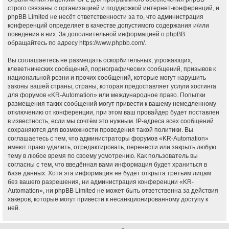
строго связаны с организацией и поддержкой интернет-конференций, и
phpBB Limited не несёт ответственности за то, что администрация
конференций определяет в качестве допустимого содержания и/или
поведения в них. За дополнительной информацией о phpBB
обращайтесь по адресу
https://www.phpbb.com/
.
Вы соглашаетесь не размещать оскорбительных, угрожающих,
клеветнических сообщений, порнографических сообщений, призывов к
национальной розни и прочих сообщений, которые могут нарушить
законы вашей страны, страны, которая предоставляет услуги хостинга
для форумов «KR-Automation» или международное право. Попытки
размещения таких сообщений могут привести к вашему немедленному
отключению от конференции, при этом ваш провайдер будет поставлен
в известность, если мы сочтём это нужным. IP-адреса всех сообщений
сохраняются для возможности проведения такой политики. Вы
соглашаетесь с тем, что администраторы форумов «KR-Automation»
имеют право удалить, отредактировать, перенести или закрыть любую
тему в любое время по своему усмотрению. Как пользователь вы
согласны с тем, что введённая вами информация будет храниться в
базе данных. Хотя эта информация не будет открыта третьим лицам
без вашего разрешения, ни администрация конференции «KR-
Automation», ни phpBB Limited не может быть ответственна за действия
хакеров, которые могут привести к несанкционированному доступу к
ней.