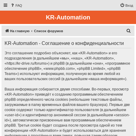
FAQ
Вход
KR-Automation
П
На главную
Список форумов
о
KR-Automation - Соглашение о конфиденциальности
и
с
Это соглашение подробно объясняет, как «KR-Automation» и его
подразделения (в дальнейшем «мы», «наш», «KR-Automation»,
к
«https://kr-drive.ru/forums») и phpBB (в дальнейшем «они», «программное
обеспечение phpBB», «www.phpbb.com», «phpBB Limited», «phpBB
Teams») используют информацию, полученную во время любой из
ваших пользовательских сессий (в дальнейшем «ваша информация»).
Ваша информация собирается двумя способами. Во-первых, просмотр
«KR-Automation» приведёт к созданию программным обеспечением
phpBB определённого числа cookies (небольшие текстовые файлы,
загружаемые в папку временных файлов вашего браузера). Первые две
cookie содержат только идентификатор пользователя (в дальнейшем
«user-id») и идентификатор анонимной сессии (в дальнейшем «session-
id»), автоматически присвоенные вам программным обеспечением
phpBB. Третья cookie будет создана после просмотра одной из тем
конференции «KR-Automation» и будет использоваться для хранения
информации о прочтённых вами темах, повышая таким образом