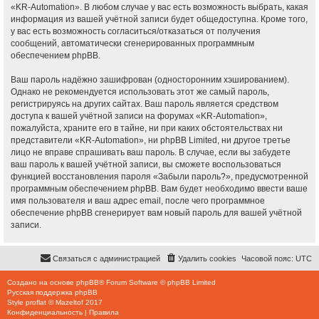
«KR-Automation». В любом случае у вас есть возможность выбрать, какая
информация из вашей учётной записи будет общедоступна. Кроме того,
у вас есть возможность согласиться/отказаться от получения
сообщений, автоматически сгенерированных программным
обеспечением phpBB.
Ваш пароль надёжно зашифрован (односторонним хэшированием).
Однако не рекомендуется использовать этот же самый пароль,
регистрируясь на других сайтах. Ваш пароль является средством
доступа к вашей учётной записи на форумах «KR-Automation»,
пожалуйста, храните его в тайне, ни при каких обстоятельствах ни
представители «KR-Automation», ни phpBB Limited, ни другое третье
лицо не вправе спрашивать ваш пароль. В случае, если вы забудете
ваш пароль к вашей учётной записи, вы сможете воспользоваться
функцией восстановления пароля «Забыли пароль?», предусмотренной
программным обеспечением phpBB. Вам будет необходимо ввести ваше
имя пользователя и ваш адрес email, после чего программное
обеспечение phpBB сгенерирует вам новый пароль для вашей учётной
записи.
Связаться с администрацией
Удалить cookies
Часовой пояс:
UTC
Создано на основе
phpBB
® Forum Software © phpBB Limited
Русская поддержка phpBB
Style
proflat
©
Mazeltof
2017
Конфиденциальность
|
Правила