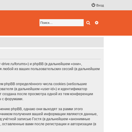
Вход
Поиск
Расширенный по
-drive.ru/forums») и phpBB (в дальнейшем «они»,
я любой из ваших пользовательских сессий (в дальнейшем
м phpBB определённого числа cookies (небольшие
ователя (в дальнейшем «user-id») и идентификатор
ет создана после просмотра одной из тем конференции
ы с форумами.
ению phpBB, однако они выходят за рамки этого
точником получения вашей информации являются данные,
д учётной записью Гостя (в дальнейшем «анонимные
 оставленные вами после регистрации и авторизации (в