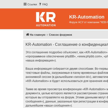
Ссылки
FAQ
KR-Automation
Форум АСУ от компании "КЕВ-
На главную
Список форумов
KR-Automation - Соглашение о конфиденциа
Это соглашение подробно объясняет, как «KR-Automation» и
«программное обеспечение phpBB», «www.phpbb.com», «ph
«ваша информация»).
Ваша информация собирается двумя способами. Во-первых
текстовые файлы, загружаемые в папку временных файлов 
анонимной сессии (в дальнейшем «session-id»), автомати
«KR-Automation» и будет использоваться для хранения и
Также во время просмотра конференции «KR-Automation» м
документа, целью которого является рассмотрение стран
которые вы отправляете на форум. Этими данными могут 
сообщения»), данные, указанные при регистрации в конфе
дальнейшем «ваши сообщения»).