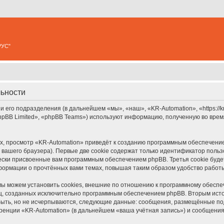
РУС"
льности
 его подразделения (в дальнейшем «мы», «наш», «KR-Automation», «https://kr
pBB Limited», «phpBB Teams») используют информацию, полученную во врем
, просмотр «KR-Automation» приведёт к созданию программным обеспечение
вашего браузера). Первые две cookie содержат только идентификатор польз
чески присвоенные вам программным обеспечением phpBB. Третья cookie буд
нформации о прочтённых вами темах, повышая таким образом удобство работ
ы можем установить cookies, внешние по отношению к программному обеспеч
иц, созданных исключительно программным обеспечением phpBB. Вторым ис
быть, но не исчерпываются, следующие данные: сообщения, размещённые по
ренции «KR-Automation» (в дальнейшем «ваша учётная запись») и сообщения,