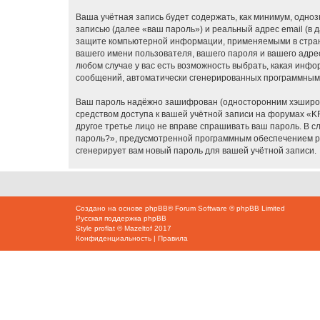
Ваша учётная запись будет содержать, как минимум, одн
записью (далее «ваш пароль») и реальный адрес email (в
защите компьютерной информации, применяемыми в стране
вашего имени пользователя, вашего пароля и вашего адрес
любом случае у вас есть возможность выбрать, какая инфо
сообщений, автоматически сгенерированных программным
Ваш пароль надёжно зашифрован (односторонним хэширован
средством доступа к вашей учётной записи на форумах «KR-
другое третье лицо не вправе спрашивать ваш пароль. В с
пароль?», предусмотренной программным обеспечением ph
сгенерирует вам новый пароль для вашей учётной записи.
Создано на основе
phpBB
® Forum Software © phpBB Limited
Русская поддержка phpBB
Style
proflat
©
Mazeltof
2017
Конфиденциальность
|
Правила