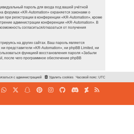
дивидуальный пароль для входа под вашей учётной
 на форумах «KR-Automation» охраняется законами о
я при регистрации в конференции «KR-Automation», кроме
смотрение администрации конференции «KR-Automation». В
 возможность согласиться/отказаться от получения
рируясь на других сайтах. Ваш пароль является
 ни представители «KR-Automation», ни phpBB Limited, ни
спользоваться функцией восстановления пароля «Забыли
l, после чего программное обеспечение phpBB
язаться с администрацией
Удалить cookies
Часовой пояс:
UTC