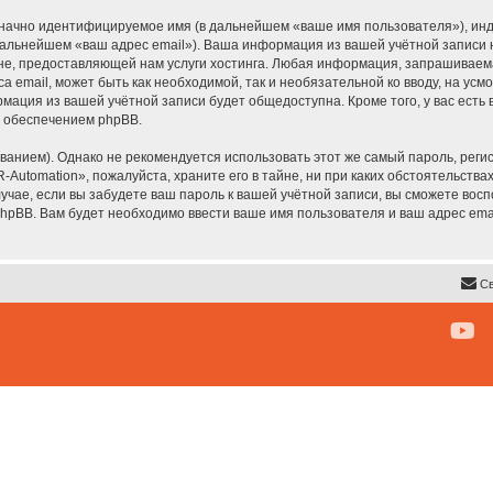
означно идентифицируемое имя (в дальнейшем «ваше имя пользователя»), ин
 дальнейшем «ваш адрес email»). Ваша информация из вашей учётной записи
, предоставляющей нам услуги хостинга. Любая информация, запрашиваема
а email, может быть как необходимой, так и необязательной ко вводу, на у
рмация из вашей учётной записи будет общедоступна. Кроме того, у вас есть
 обеспечением phpBB.
ием). Однако не рекомендуется использовать этот же самый пароль, регист
Automation», пожалуйста, храните его в тайне, ни при каких обстоятельствах
лучае, если вы забудете ваш пароль к вашей учётной записи, вы сможете во
pBB. Вам будет необходимо ввести ваше имя пользователя и ваш адрес emai
Св