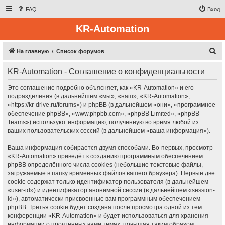
FAQ
Вход
KR-Automation
П
На главную
Список форумов
о
KR-Automation - Соглашение о конфиденциальности
и
с
Это соглашение подробно объясняет, как «KR-Automation» и его
подразделения (в дальнейшем «мы», «наш», «KR-Automation»,
к
«https://kr-drive.ru/forums») и phpBB (в дальнейшем «они», «программное
обеспечение phpBB», «www.phpbb.com», «phpBB Limited», «phpBB
Teams») используют информацию, полученную во время любой из
ваших пользовательских сессий (в дальнейшем «ваша информация»).
Ваша информация собирается двумя способами. Во-первых, просмотр
«KR-Automation» приведёт к созданию программным обеспечением
phpBB определённого числа cookies (небольшие текстовые файлы,
загружаемые в папку временных файлов вашего браузера). Первые две
cookie содержат только идентификатор пользователя (в дальнейшем
«user-id») и идентификатор анонимной сессии (в дальнейшем «session-
id»), автоматически присвоенные вам программным обеспечением
phpBB. Третья cookie будет создана после просмотра одной из тем
конференции «KR-Automation» и будет использоваться для хранения
информации о прочтённых вами темах, повышая таким образом