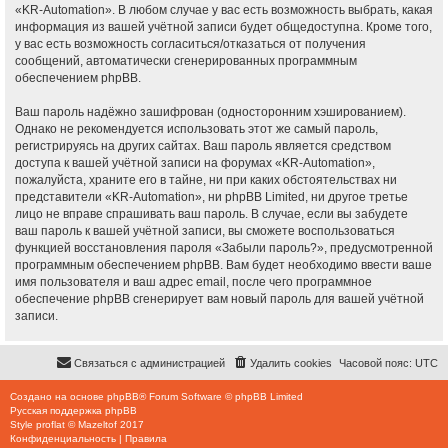
«KR-Automation». В любом случае у вас есть возможность выбрать, какая
информация из вашей учётной записи будет общедоступна. Кроме того,
у вас есть возможность согласиться/отказаться от получения
сообщений, автоматически сгенерированных программным
обеспечением phpBB.
Ваш пароль надёжно зашифрован (односторонним хэшированием).
Однако не рекомендуется использовать этот же самый пароль,
регистрируясь на других сайтах. Ваш пароль является средством
доступа к вашей учётной записи на форумах «KR-Automation»,
пожалуйста, храните его в тайне, ни при каких обстоятельствах ни
представители «KR-Automation», ни phpBB Limited, ни другое третье
лицо не вправе спрашивать ваш пароль. В случае, если вы забудете
ваш пароль к вашей учётной записи, вы сможете воспользоваться
функцией восстановления пароля «Забыли пароль?», предусмотренной
программным обеспечением phpBB. Вам будет необходимо ввести ваше
имя пользователя и ваш адрес email, после чего программное
обеспечение phpBB сгенерирует вам новый пароль для вашей учётной
записи.
Связаться с администрацией
Удалить cookies
Часовой пояс:
UTC
Создано на основе
phpBB
® Forum Software © phpBB Limited
Русская поддержка phpBB
Style
proflat
©
Mazeltof
2017
Конфиденциальность
|
Правила