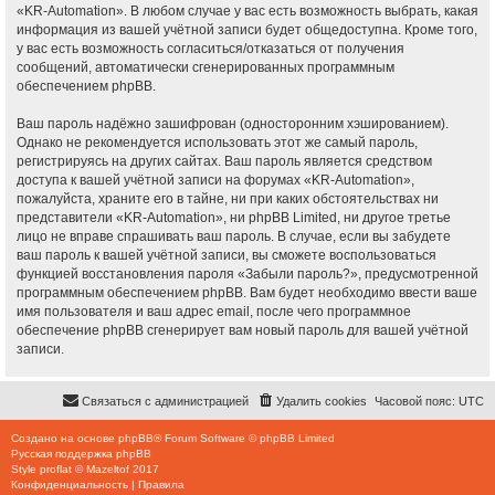
«KR-Automation». В любом случае у вас есть возможность выбрать, какая
информация из вашей учётной записи будет общедоступна. Кроме того,
у вас есть возможность согласиться/отказаться от получения
сообщений, автоматически сгенерированных программным
обеспечением phpBB.
Ваш пароль надёжно зашифрован (односторонним хэшированием).
Однако не рекомендуется использовать этот же самый пароль,
регистрируясь на других сайтах. Ваш пароль является средством
доступа к вашей учётной записи на форумах «KR-Automation»,
пожалуйста, храните его в тайне, ни при каких обстоятельствах ни
представители «KR-Automation», ни phpBB Limited, ни другое третье
лицо не вправе спрашивать ваш пароль. В случае, если вы забудете
ваш пароль к вашей учётной записи, вы сможете воспользоваться
функцией восстановления пароля «Забыли пароль?», предусмотренной
программным обеспечением phpBB. Вам будет необходимо ввести ваше
имя пользователя и ваш адрес email, после чего программное
обеспечение phpBB сгенерирует вам новый пароль для вашей учётной
записи.
Связаться с администрацией
Удалить cookies
Часовой пояс:
UTC
Создано на основе
phpBB
® Forum Software © phpBB Limited
Русская поддержка phpBB
Style
proflat
©
Mazeltof
2017
Конфиденциальность
|
Правила