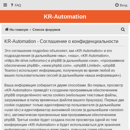
FAQ
Вход
KR-Automation
П
На главную
Список форумов
о
KR-Automation - Соглашение о конфиденциальности
и
с
Это соглашение подробно объясняет, как «KR-Automation» и его
подразделения (в дальнейшем «мы», «наш», «KR-Automation»,
к
«https://kr-drive.ru/forums») и phpBB (в дальнейшем «они», «программное
обеспечение phpBB», «www.phpbb.com», «phpBB Limited», «phpBB
Teams») используют информацию, полученную во время любой из
ваших пользовательских сессий (в дальнейшем «ваша информация»).
Ваша информация собирается двумя способами. Во-первых, просмотр
«KR-Automation» приведёт к созданию программным обеспечением
phpBB определённого числа cookies (небольшие текстовые файлы,
загружаемые в папку временных файлов вашего браузера). Первые две
cookie содержат только идентификатор пользователя (в дальнейшем
«user-id») и идентификатор анонимной сессии (в дальнейшем «session-
id»), автоматически присвоенные вам программным обеспечением
phpBB. Третья cookie будет создана после просмотра одной из тем
конференции «KR-Automation» и будет использоваться для хранения
информации о прочтённых вами темах, повышая таким образом