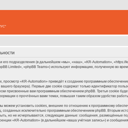
РУС"
льности
 его подразделения (в дальнейшем «мы», «наш», «KR-Automation», «https://kr
pBB Limited», «phpBB Teams») используют информацию, полученную во врем
, просмотр «KR-Automation» приведёт к созданию программным обеспечение
вашего браузера). Первые две cookie содержат только идентификатор польз
чески присвоенные вам программным обеспечением phpBB. Третья cookie буд
нформации о прочтённых вами темах, повышая таким образом удобство работ
ы можем установить cookies, внешние по отношению к программному обеспеч
иц, созданных исключительно программным обеспечением phpBB. Вторым ис
быть, но не исчерпываются, следующие данные: сообщения, размещённые по
ренции «KR-Automation» (в дальнейшем «ваша учётная запись») и сообщения,