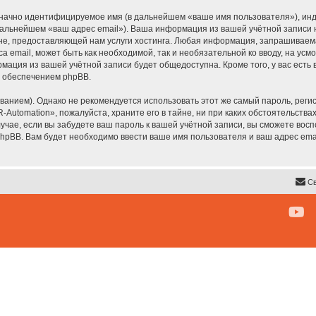
означно идентифицируемое имя (в дальнейшем «ваше имя пользователя»), ин
 дальнейшем «ваш адрес email»). Ваша информация из вашей учётной записи
, предоставляющей нам услуги хостинга. Любая информация, запрашиваема
а email, может быть как необходимой, так и необязательной ко вводу, на у
рмация из вашей учётной записи будет общедоступна. Кроме того, у вас есть
 обеспечением phpBB.
ием). Однако не рекомендуется использовать этот же самый пароль, регист
Automation», пожалуйста, храните его в тайне, ни при каких обстоятельствах
лучае, если вы забудете ваш пароль к вашей учётной записи, вы сможете во
pBB. Вам будет необходимо ввести ваше имя пользователя и ваш адрес emai
Св