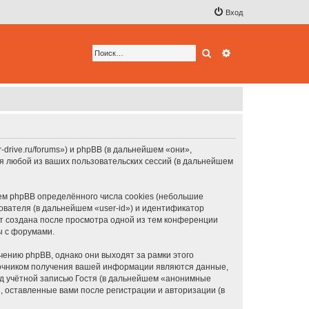
Вход
Поиск
Расширенный по
-drive.ru/forums») и phpBB (в дальнейшем «они»,
я любой из ваших пользовательских сессий (в дальнейшем
м phpBB определённого числа cookies (небольшие
ователя (в дальнейшем «user-id») и идентификатор
ет создана после просмотра одной из тем конференции
ы с форумами.
ению phpBB, однако они выходят за рамки этого
точником получения вашей информации являются данные,
д учётной записью Гостя (в дальнейшем «анонимные
 оставленные вами после регистрации и авторизации (в