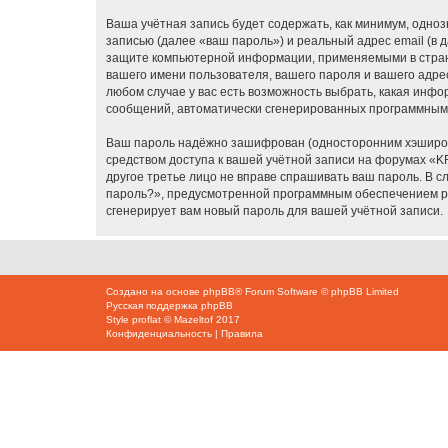
Ваша учётная запись будет содержать, как минимум, одн
записью (далее «ваш пароль») и реальный адрес email (в
защите компьютерной информации, применяемыми в стране
вашего имени пользователя, вашего пароля и вашего адрес
любом случае у вас есть возможность выбрать, какая инфо
сообщений, автоматически сгенерированных программным
Ваш пароль надёжно зашифрован (односторонним хэширован
средством доступа к вашей учётной записи на форумах «KR-
другое третье лицо не вправе спрашивать ваш пароль. В с
пароль?», предусмотренной программным обеспечением ph
сгенерирует вам новый пароль для вашей учётной записи.
Создано на основе
phpBB
® Forum Software © phpBB Limited
Русская поддержка phpBB
Style
proflat
©
Mazeltof
2017
Конфиденциальность
|
Правила