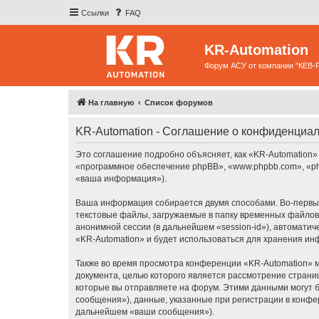
Ссылки
FAQ
KR-Automation
Форум АСУ от компании "КЕВ-
На главную
Список форумов
KR-Automation - Соглашение о конфиденциа
Это соглашение подробно объясняет, как «KR-Automation» и
«программное обеспечение phpBB», «www.phpbb.com», «ph
«ваша информация»).
Ваша информация собирается двумя способами. Во-первых
текстовые файлы, загружаемые в папку временных файлов 
анонимной сессии (в дальнейшем «session-id»), автомати
«KR-Automation» и будет использоваться для хранения и
Также во время просмотра конференции «KR-Automation» м
документа, целью которого является рассмотрение стран
которые вы отправляете на форум. Этими данными могут 
сообщения»), данные, указанные при регистрации в конфе
дальнейшем «ваши сообщения»).