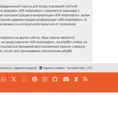
дивидуальный пароль для входа под вашей учётной
 на форумах «KR-Automation» охраняется законами о
я при регистрации в конференции «KR-Automation», кроме
смотрение администрации конференции «KR-Automation». В
 возможность согласиться/отказаться от получения
рируясь на других сайтах. Ваш пароль является
 ни представители «KR-Automation», ни phpBB Limited, ни
спользоваться функцией восстановления пароля «Забыли
l, после чего программное обеспечение phpBB
язаться с администрацией
Удалить cookies
Часовой пояс:
UTC