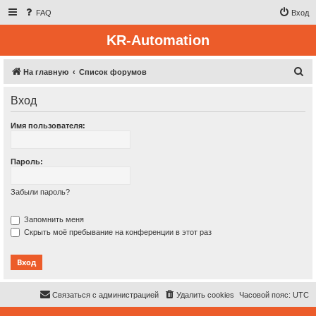
FAQ
Вход
KR-Automation
П
На главную
Список форумов
о
Вход
и
с
Имя пользователя:
к
Пароль:
Забыли пароль?
Запомнить меня
Скрыть моё пребывание на конференции в этот раз
Связаться с администрацией
Удалить cookies
Часовой пояс:
UTC