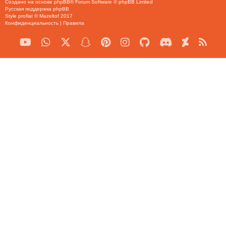
Создано на основе
phpBB
® Forum Software © phpBB Limited
Русская поддержка phpBB
Style
proflat
©
Mazeltof
2017
Конфиденциальность
|
Правила