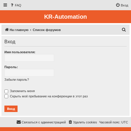
FAQ
Вход
KR-Automation
П
На главную
Список форумов
о
Вход
и
с
Имя пользователя:
к
Пароль:
Забыли пароль?
Запомнить меня
Скрыть моё пребывание на конференции в этот раз
Связаться с администрацией
Удалить cookies
Часовой пояс:
UTC