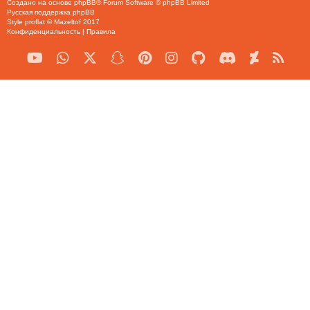
Создано на основе
phpBB
® Forum Software © phpBB Limited
Русская поддержка phpBB
Style
proflat
©
Mazeltof
2017
Конфиденциальность
|
Правила