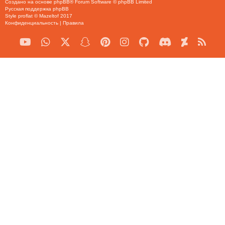
Создано на основе
phpBB
® Forum Software © phpBB Limited
Русская поддержка phpBB
Style
proflat
©
Mazeltof
2017
Конфиденциальность
|
Правила