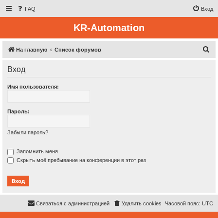
FAQ
Вход
KR-Automation
П
На главную
Список форумов
о
Вход
и
с
Имя пользователя:
к
Пароль:
Забыли пароль?
Запомнить меня
Скрыть моё пребывание на конференции в этот раз
Связаться с администрацией
Удалить cookies
Часовой пояс:
UTC