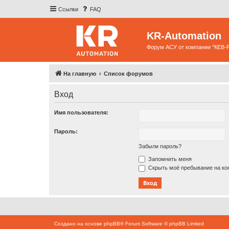
Ссылки
FAQ
KR-Automation
Форум АСУ от компании "КЕВ-
На главную
Список форумов
Вход
Имя пользователя:
Пароль:
Забыли пароль?
Запомнить меня
Скрыть моё пребывание на кон
Создано на основе
phpBB
® Forum Software © phpBB Limited