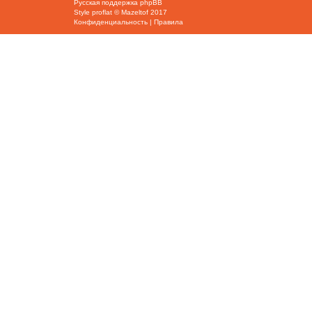
Русская поддержка phpBB
Style
proflat
©
Mazeltof
2017
Конфиденциальность
|
Правила