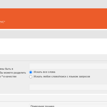
РУС"
жны быть в
Искать все слова
 Вы можете разделить
те
*
в качестве
Искать любое слово/поиск с языком запросов