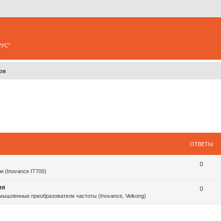
РУС"
ов
ОТВЕТЫ
0
и (Inovance IT700)
ия
0
ышленные преобразователи частоты (Inovance, Veikong)