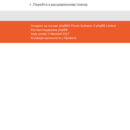
Перейти к расширенному поиску
Создано на основе
phpBB
® Forum Software © phpBB Limited
Русская поддержка phpBB
Style
proflat
©
Mazeltof
2017
Конфиденциальность
|
Правила