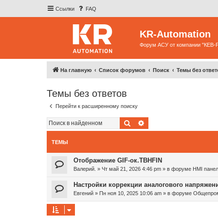
Ссылки
FAQ
KR-Automation
Форум АСУ от компании "КЕВ-
На главную
Список форумов
Поиск
Темы без ответ
Темы без ответов
Перейти к расширенному поиску
Поиск
Расширенный поиск
ТЕМЫ
Отображение GIF-ок.TBHFIN
Валерий.
»
Чт май 21, 2026 4:46 pm
» в форуме
HMI панел
Настройки коррекции аналогового напряжен
Евгений
»
Пн ноя 10, 2025 10:06 am
» в форуме
Общепром